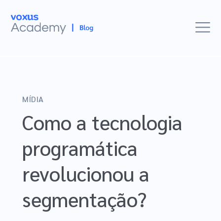
Mídia
MÍDIA
E-commerces
Como a tecnologia
Mercado
programática
Insights
revolucionou a
Histórias de Sucesso
Eventos
segmentação?
Estudos Voxus