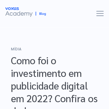
Mídia
MÍDIA
E-commerces
Como foi o
Mercado
investimento em
Insights
publicidade digital
Histórias de Sucesso
Eventos
em 2022? Confira os
Estudos Voxus