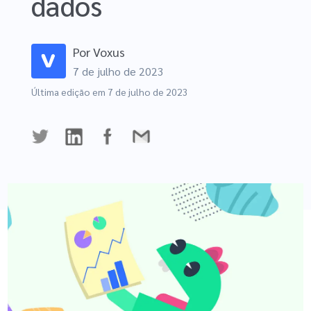
dados
GA4
Exclusivo
Por
Voxus
Black Friday
7 de julho de 2023
Última edição em
7 de julho de 2023
Experimente Grátis