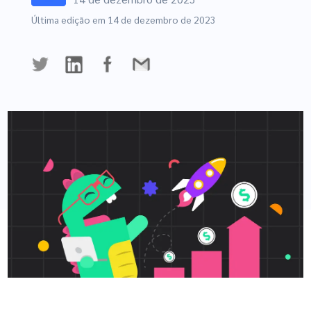
GA4
Última edição em
14 de dezembro de 2023
Exclusivo
Black Friday
Experimente Grátis