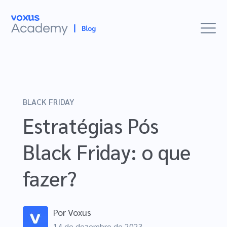
Mídia
BLACK FRIDAY
E-commerces
Estratégias Pós
Mercado
Black Friday: o que
Insights
fazer?
Histórias de Sucesso
Eventos
Estudos Voxus
Por
Voxus
14 de dezembro de 2023