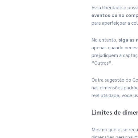
Essa liberdade e poss
eventos ou no com
para aperfeiçoar a co
No entanto,
siga as
apenas quando necess
prejudiquem a captaçã
“Outros”.
Outra sugestão do Go
nas dimensões padrõe
real utilidade, você u
Limites de dime
Mesmo que esse recur
dimensões personaliza