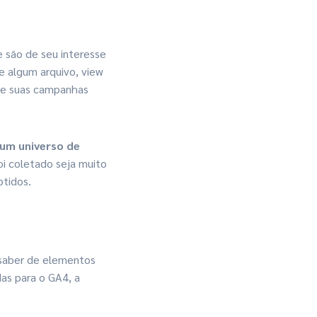
e são de seu interesse
e algum arquivo, view
 de suas campanhas
 um universo de
oi coletado seja muito
btidos.
 saber de elementos
as para o GA4, a