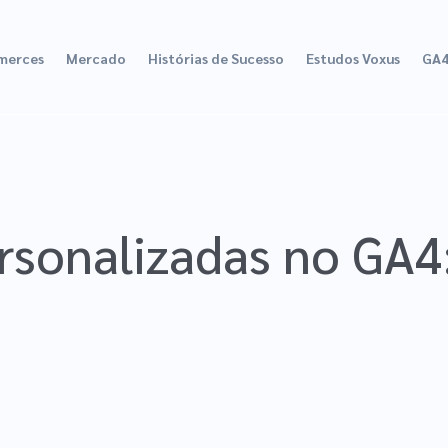
merces
Mercado
Histórias de Sucesso
Estudos Voxus
GA
sonalizadas no GA4