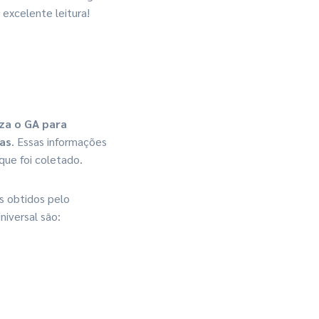
excelente leitura!
za o GA para
cas
. Essas informações
ue foi coletado.
s obtidos pelo
iversal são: