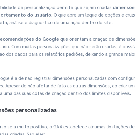
ibilidade de personalização permite que sejam criadas
dimensõe
portamento do usuário
. O que abre um leque de opções e cru
leta, análise e diagnóstico de uma ação dentro do site.
 recomendações do Google
que orientam a criação de dimensõe
ário. Com muitas personalizações que não serão usadas, é possí
o dos dados para os relatórios padrões, deixando a grande maiori
ogle é a de não registrar dimensões personalizadas com configu
s. Apesar de não afetar de fato as outras dimensões, ao criar u
sa uma das suas cotas de criação dentro dos limites disponíveis.
nsões personalizadas
so seja muito positivo, o GA4 estabelece algumas limitações d
das criadas. São elas: