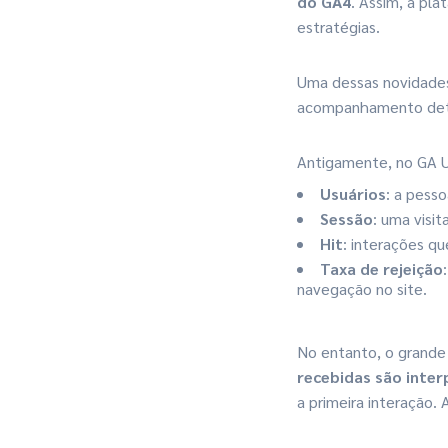
do GA4
. Assim, a pl
estratégias.
Uma dessas novidades
acompanhamento deta
Antigamente, no GA U
Usuários
: a pesso
Sessão
: uma visi
Hit
: interações qu
Taxa de rejeição
navegação no site.
No entanto, o grande
recebidas são inte
a primeira interação.