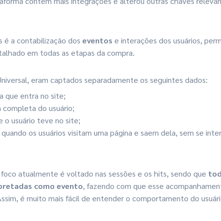
ataforma contém mais integrações e alterou outras chaves relevan
 é a contabilização dos
eventos
e interações dos usuários, per
lhado em todas as etapas da compra.
niversal, eram captados separadamente os seguintes dados:
a que entra no site;
ta completa do usuário;
e o usuário teve no site;
: quando os usuários visitam uma página e saem dela, sem se inte
 foco atualmente é voltado nas sessões e os hits, sendo que
tod
rpretadas como evento
, fazendo com que esse acompanhament
 Assim, é muito mais fácil de entender o comportamento do usuári