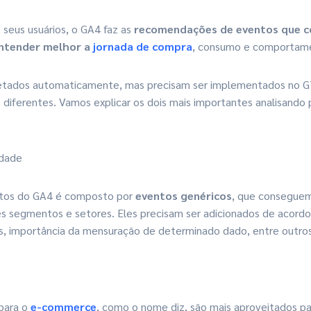
de seus usuários, o GA4 faz as
recomendações de eventos que 
ntender melhor a
jornada de compra
, consumo e comportame
etados automaticamente, mas precisam ser implementados no G
 diferentes. Vamos explicar os dois mais importantes analisando 
edade
tos do GA4 é composto por
eventos genéricos
, que conseguem
es segmentos e setores. Eles precisam ser adicionados de acordo
s, importância da mensuração de determinado dado, entre outros
para o
e-commerce
, como o nome diz, são mais aproveitados par