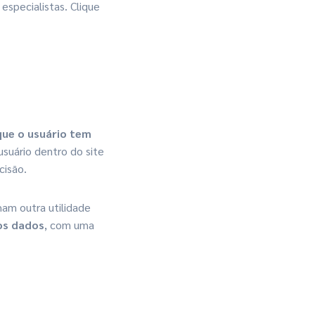
specialistas. Clique
que o usuário tem
suário dentro do site
cisão.
am outra utilidade
os dados
, com uma