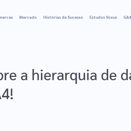
merces
Mercado
Histórias de Sucesso
Estudos Voxus
GA
bre a hierarquia de 
4!