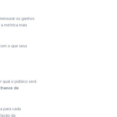
 mensurar os ganhos
 a métrica mais
com o que seus
 qual o público será
chance de
na para cada
riação da