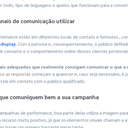
todo, tipo de linguagens e apelos que funcionam para a conver
anais de comunicação utilizar
ormance estão em diferentes locais de contato e formatos , com
 display
. Com a persona e, consequentemente, o público definido,
de consumo e o comportamento online desses clientes potenciai
mais adequados que realmente consigam comunicar o que a
co as respostas começam a aparecer e, caso seja necessário, é po
star em contato com o público qualificado.
s que comuniquem bem a sua campanha
mpanhas de performance, boa parte delas utiliza a imagem para
recurso muito positivo, já que os elementos visuais chamam a 
em trazer um número bastante impactante.