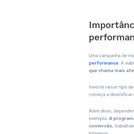
Importânc
performa
Uma campanha de mark
performance
. A via
que chama mais ate
Investir nesse tipo d
começa a diversificar
Além disso, depende
exemplo.
A programá
conversão
, trabalha
interesse.