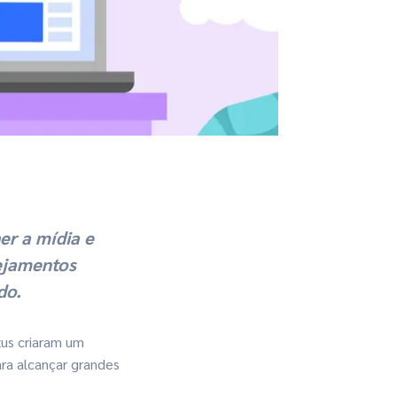
r a mídia e
ejamentos
do
.
xus criaram um
ra alcançar grandes