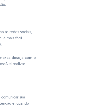
são.
o as redes sociais,
 é mais fácil
s.
 marca deseja com o
ssível realizar
 comunicar sua
atenção e, quando