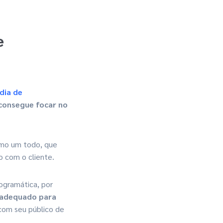
e
dia de
consegue focar no
o um todo, que
o com o cliente.
rogramática, por
 adequado para
 com seu público de