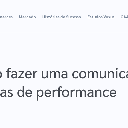
merces
Mercado
Histórias de Sucesso
Estudos Voxus
GA
 fazer uma comunica
as de performance