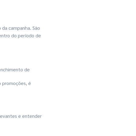
vo da campanha. São
dentro do período de
eenchimento de
o promoções, é
elevantes e entender