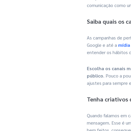
comunicação como um 
Saiba quais os c
As campanhas de perf
Google e até a
mídia
entender os hábitos 
Escolha os canais 
público
. Pouco a pou
ajustes para sempre e
Tenha criativo
Quando falamos em ca
mensagem. Esse é um 
bem feitos, consegu