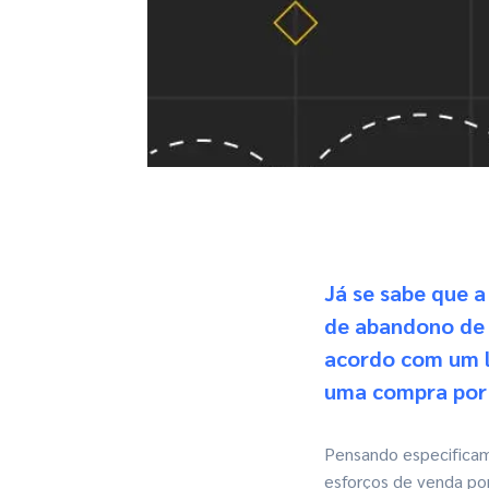
Já se sabe que a
de
abandono de 
acordo com um l
uma compra por 
Pensando especifica
esforços de venda por