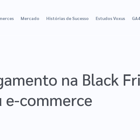
merces
Mercado
Histórias de Sucesso
Estudos Voxus
GA
gamento na Black Fr
eu e-commerce