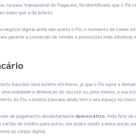
ue, na base transacional do Pagar.me, foi identificado que o Pix
es maior que a do boleto.
u negócio digital ainda não aceita o Pix, o momento de correr at
ra garantir a conversão de vendas e promoções mais atrativas na
ncário
leto bancário será extinto em breve, já que o Pix supre a dema
er uma realidade a diminuição do seu uso ou, pelo menos, a sua e
mento do Pix, o boleto bancário ainda tem o seu espaço no merc
étodo de pagamento absolutamente
democrático
. Pelo fato de 
 cartão de crédito para usá-lo, ele acaba sendo a única opção p
esso ao varejo digital.