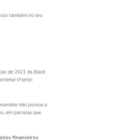
cesso também no seu
ição de 2021 da Black
nterior (Fonte:
nsumidor não possua o
zo, em parcelas que
uízos financeiros