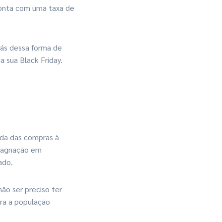
 conta com uma taxa de
rás dessa forma de
 sua Black Friday.
nda das compras à
stagnação em
ado.
não ser preciso ter
ara a população