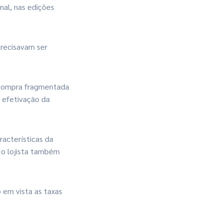
nal, nas edições
precisavam ser
e compra fragmentada
a efetivação da
aracterísticas da
 o lojista também
em vista as taxas