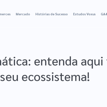
merces
Mercado
Histórias de Sucesso
Estudos Voxus
GA
ática: entenda aqui 
 seu ecossistema!